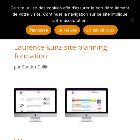
Ce site utilise des cookies afin d'assurer le bon déroulement
de votre visite. Continuer la navigation sur ce site implique
votre acceptation.
J'accepte
Je refuse
En savoir plus
Laurence-kunz-site-planning-
formation
par
Sandra Dullin