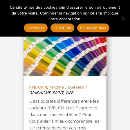
Ce site utilise des cookies afin d'assurer le bon déroulement
de votre visite. Continuer la navigation sur ce site implique
votre acceptation.
J'accepte
Je refuse
En savoir plus
RVB, CMJN, Pantone… Quésako ?
GRAPHISME
,
PRINT
,
WEB
C’est quoi les différences entre les
couleurs RVB, CMJN et Pantone et
dans quel cas les utiliser ? Pour
vous aider à mieux comprendre les
caractéristiques de ces trois