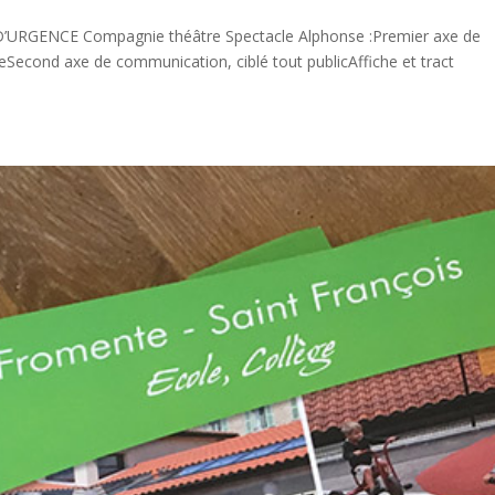
URGENCE Compagnie théâtre Spectacle Alphonse :Premier axe de
Second axe de communication, ciblé tout publicAffiche et tract