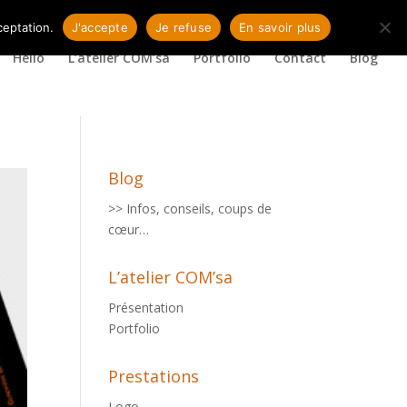
ceptation.
J'accepte
Je refuse
En savoir plus
Hello
L’atelier COM’sa
Portfolio
Contact
Blog
Blog
>> Infos, conseils, coups de
cœur…
L’atelier COM’sa
Présentation
Portfolio
Prestations
Logo